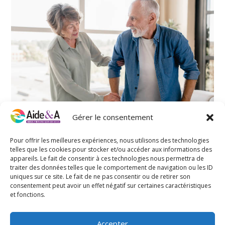
Gérer le consentement
Pour offrir les meilleures expériences, nous utilisons des technologies
Répondre aux Besoins Spécifiques des
Personnes Âgées : Le Service d’Aide et
telles que les cookies pour stocker et/ou accéder aux informations des
d’Accompagnement à Domicile à Saint-Étienne
appareils. Le fait de consentir à ces technologies nous permettra de
traiter des données telles que le comportement de navigation ou les ID
par
admin3371
|
Juin 13, 2024
|
Service d’Aide et
uniques sur ce site. Le fait de ne pas consentir ou de retirer son
d’Accompagnement à Domicile Saint-Étienne
consentement peut avoir un effet négatif sur certaines caractéristiques
Le service d'aide et d'accompagnement à domicile...
et fonctions.
Accepter