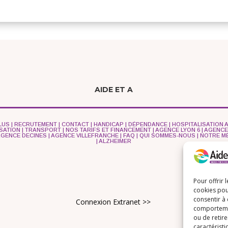
AIDE ET A
LUS
|
RECRUTEMENT
|
CONTACT
|
HANDICAP
|
DÉPENDANCE
|
HOSPITALISATION A
ISATION
|
TRANSPORT
|
NOS TARIFS ET FINANCEMENT
|
AGENCE LYON 6
|
AGENCE
AGENCE DECINES
|
AGENCE VILLEFRANCHE
|
FAQ
|
QUI SOMMES-NOUS
|
NOTRE M
|
ALZHEIMER
Pour offrir 
cookies pou
consentir à
Connexion Extranet >>
comportement
ou de retire
caractéristi