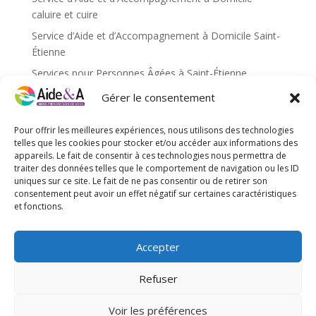
caluire et cuire
Service d’Aide et d’Accompagnement à Domicile Saint-
Étienne
Services pour Personnes Âgées à Saint-Étienne
Services pour personnes âgées caluire et cuire
Gérer le consentement
Services pour personnes âgées Saint-Étienne
Pour offrir les meilleures expériences, nous utilisons des technologies
Services pour personnes âgées Villefranche-sur-Saône
telles que les cookies pour stocker et/ou accéder aux informations des
appareils. Le fait de consentir à ces technologies nous permettra de
traiter des données telles que le comportement de navigation ou les ID
Méta
uniques sur ce site. Le fait de ne pas consentir ou de retirer son
Connexion
consentement peut avoir un effet négatif sur certaines caractéristiques
et fonctions.
Flux des publications
Flux des commentaires
Accepter
Site de WordPress-FR
Refuser
Voir les préférences