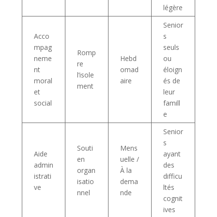
légère
Senior
Acco
s
mpag
seuls
Romp
neme
Hebd
ou
re
nt
omad
éloign
l’isole
moral
aire
és de
ment
et
leur
social
famill
e
Senior
s
Souti
Mens
Aide
ayant
en
uelle /
admin
des
organ
À la
istrati
difficu
isatio
dema
ve
ltés
nnel
nde
cognit
ives