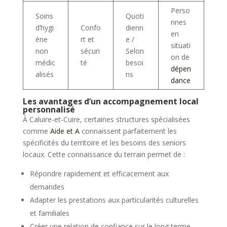
Perso
Soins
Quoti
nnes
d’hygi
Confo
dienn
en
ène
rt et
e /
situati
non
sécuri
Selon
on de
médic
té
besoi
dépen
alisés
ns
dance
Les avantages d’un accompagnement local
personnalisé
À Caluire-et-Cuire, certaines structures spécialisées
comme
Aide et A
connaissent parfaitement les
spécificités du territoire et les besoins des seniors
locaux. Cette connaissance du terrain permet de :
Répondre rapidement et efficacement aux
demandes
Adapter les prestations aux particularités culturelles
et familiales
Créer une relation de confiance sur le long terme