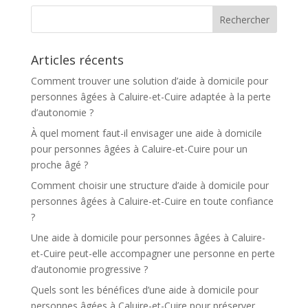
n
a
t
Articles récents
i
v
Comment trouver une solution d’aide à domicile pour
e
personnes âgées à Caluire-et-Cuire adaptée à la perte
:
d’autonomie ?
À quel moment faut-il envisager une aide à domicile
pour personnes âgées à Caluire-et-Cuire pour un
proche âgé ?
Comment choisir une structure d’aide à domicile pour
personnes âgées à Caluire-et-Cuire en toute confiance
?
Une aide à domicile pour personnes âgées à Caluire-
et-Cuire peut-elle accompagner une personne en perte
d’autonomie progressive ?
Quels sont les bénéfices d’une aide à domicile pour
personnes âgées à Caluire-et-Cuire pour préserver