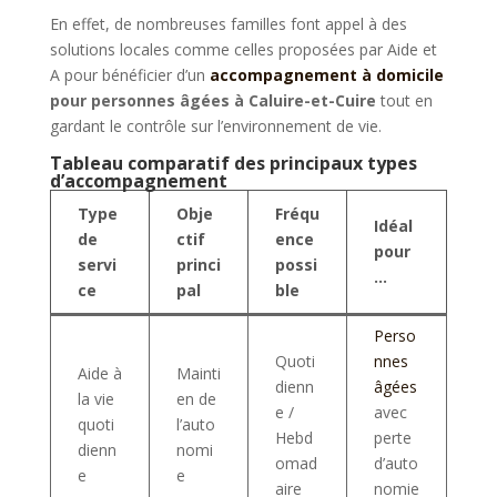
En effet, de nombreuses familles font appel à des
solutions locales comme celles proposées par Aide et
A pour bénéficier d’un
accompagnement à domicile
pour personnes âgées à Caluire-et-Cuire
tout en
gardant le contrôle sur l’environnement de vie.
Tableau comparatif des principaux types
d’accompagnement
Type
Obje
Fréqu
Idéal
de
ctif
ence
pour
servi
princi
possi
…
ce
pal
ble
Perso
Quoti
nnes
Aide à
Mainti
dienn
âgées
la vie
en de
e /
avec
quoti
l’auto
Hebd
perte
dienn
nomi
omad
d’auto
e
e
aire
nomie