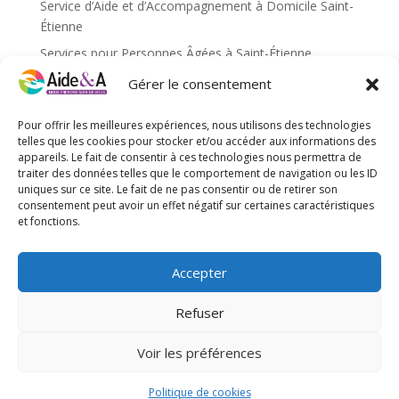
Service d’Aide et d’Accompagnement à Domicile Saint-
Étienne
Services pour Personnes Âgées à Saint-Étienne
Services pour personnes âgées caluire et cuire
Gérer le consentement
Services pour personnes âgées Saint-Étienne
Pour offrir les meilleures expériences, nous utilisons des technologies
Services pour personnes âgées Villefranche-sur-Saône
telles que les cookies pour stocker et/ou accéder aux informations des
appareils. Le fait de consentir à ces technologies nous permettra de
traiter des données telles que le comportement de navigation ou les ID
Méta
uniques sur ce site. Le fait de ne pas consentir ou de retirer son
Connexion
consentement peut avoir un effet négatif sur certaines caractéristiques
et fonctions.
Flux des publications
Flux des commentaires
Accepter
Site de WordPress-FR
Refuser
Voir les préférences
Site web réalisé par l'agence de communication
Gentleview©2026
Politique de cookies