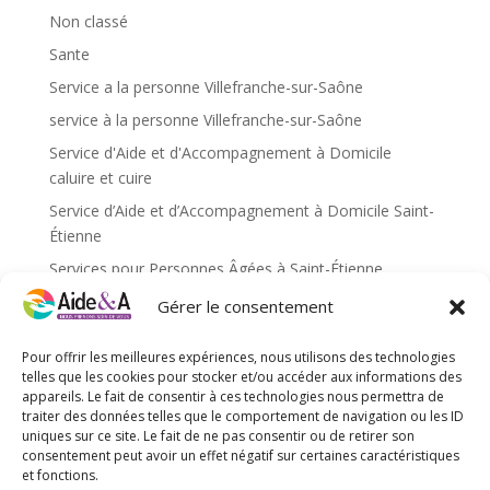
Non classé
Sante
Service a la personne Villefranche-sur-Saône
service à la personne Villefranche-sur-Saône
Service d'Aide et d'Accompagnement à Domicile
caluire et cuire
Service d’Aide et d’Accompagnement à Domicile Saint-
Étienne
Services pour Personnes Âgées à Saint-Étienne
Services pour personnes âgées caluire et cuire
Gérer le consentement
Services pour personnes âgées Saint-Étienne
Pour offrir les meilleures expériences, nous utilisons des technologies
Services pour personnes âgées Villefranche-sur-Saône
telles que les cookies pour stocker et/ou accéder aux informations des
appareils. Le fait de consentir à ces technologies nous permettra de
traiter des données telles que le comportement de navigation ou les ID
Méta
uniques sur ce site. Le fait de ne pas consentir ou de retirer son
Connexion
consentement peut avoir un effet négatif sur certaines caractéristiques
et fonctions.
Flux des publications