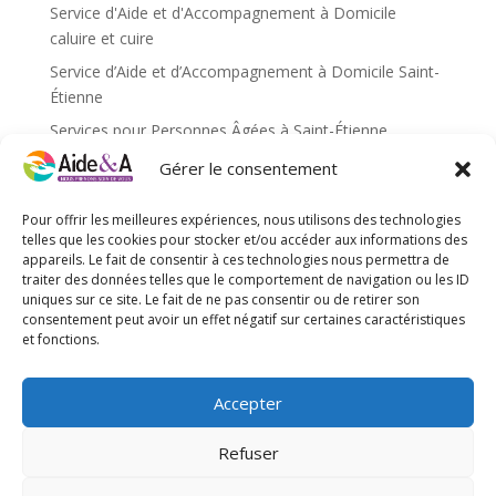
Service d'Aide et d'Accompagnement à Domicile
caluire et cuire
Service d’Aide et d’Accompagnement à Domicile Saint-
Étienne
Services pour Personnes Âgées à Saint-Étienne
Services pour personnes âgées caluire et cuire
Gérer le consentement
Services pour personnes âgées Saint-Étienne
Pour offrir les meilleures expériences, nous utilisons des technologies
Services pour personnes âgées Villefranche-sur-Saône
telles que les cookies pour stocker et/ou accéder aux informations des
appareils. Le fait de consentir à ces technologies nous permettra de
traiter des données telles que le comportement de navigation ou les ID
Méta
uniques sur ce site. Le fait de ne pas consentir ou de retirer son
Connexion
consentement peut avoir un effet négatif sur certaines caractéristiques
et fonctions.
Flux des publications
Flux des commentaires
Accepter
Site de WordPress-FR
Refuser