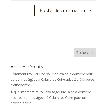
A
l
t
e
r
n
a
t
Articles récents
i
v
Comment trouver une solution d’aide à domicile pour
e
personnes âgées à Caluire-et-Cuire adaptée à la perte
:
d’autonomie ?
À quel moment faut-il envisager une aide à domicile
pour personnes âgées à Caluire-et-Cuire pour un
proche âgé ?