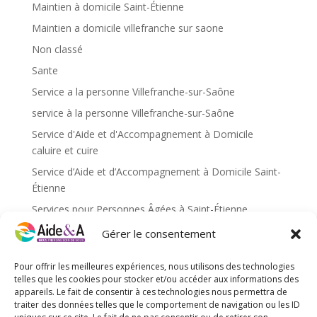
Maintien à domicile Saint-Étienne
Maintien a domicile villefranche sur saone
Non classé
Sante
Service a la personne Villefranche-sur-Saône
service à la personne Villefranche-sur-Saône
Service d'Aide et d'Accompagnement à Domicile
caluire et cuire
Service d’Aide et d’Accompagnement à Domicile Saint-
Étienne
Services pour Personnes Âgées à Saint-Étienne
Services pour personnes âgées caluire et cuire
Gérer le consentement
Services pour personnes âgées Saint-Étienne
Pour offrir les meilleures expériences, nous utilisons des technologies
Services pour personnes âgées Villefranche-sur-Saône
telles que les cookies pour stocker et/ou accéder aux informations des
appareils. Le fait de consentir à ces technologies nous permettra de
traiter des données telles que le comportement de navigation ou les ID
Méta