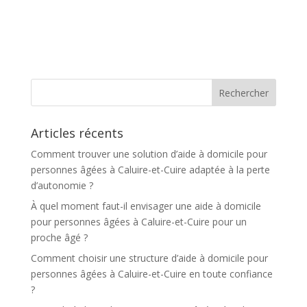
A
l
t
e
r
n
a
t
Articles récents
i
v
Comment trouver une solution d’aide à domicile pour
e
personnes âgées à Caluire-et-Cuire adaptée à la perte
:
d’autonomie ?
À quel moment faut-il envisager une aide à domicile
pour personnes âgées à Caluire-et-Cuire pour un
proche âgé ?
Comment choisir une structure d’aide à domicile pour
personnes âgées à Caluire-et-Cuire en toute confiance
?