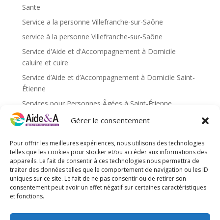
Sante
Service a la personne Villefranche-sur-Saône
service à la personne Villefranche-sur-Saône
Service d'Aide et d'Accompagnement à Domicile
caluire et cuire
Service d’Aide et d’Accompagnement à Domicile Saint-
Étienne
Services pour Personnes Âgées à Saint-Étienne
Services pour personnes âgées caluire et cuire
Gérer le consentement
Services pour personnes âgées Saint-Étienne
Pour offrir les meilleures expériences, nous utilisons des technologies
Services pour personnes âgées Villefranche-sur-Saône
telles que les cookies pour stocker et/ou accéder aux informations des
appareils. Le fait de consentir à ces technologies nous permettra de
traiter des données telles que le comportement de navigation ou les ID
Méta
uniques sur ce site. Le fait de ne pas consentir ou de retirer son
Connexion
consentement peut avoir un effet négatif sur certaines caractéristiques
et fonctions.
Flux des publications
Flux des commentaires