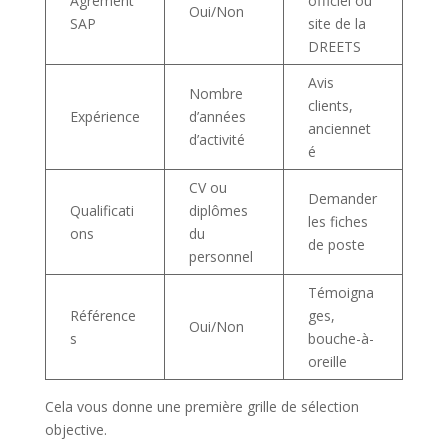
Agrément
officiel ou
Oui/Non
SAP
site de la
DREETS
Avis
Nombre
clients,
Expérience
d’années
anciennet
d’activité
é
CV ou
Demander
Qualificati
diplômes
les fiches
ons
du
de poste
personnel
Témoigna
Référence
ges,
Oui/Non
s
bouche-à-
oreille
Cela vous donne une première grille de sélection
objective.