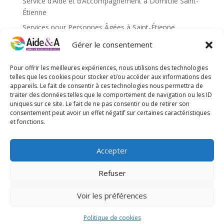
Service d’Aide et d’Accompagnement à Domicile Saint-
Étienne
Services pour Personnes Âgées à Saint-Étienne
Services pour personnes âgées caluire et cuire
Gérer le consentement
Services pour personnes âgées Saint-Étienne
Pour offrir les meilleures expériences, nous utilisons des technologies
Services pour personnes âgées Villefranche-sur-Saône
telles que les cookies pour stocker et/ou accéder aux informations des
appareils. Le fait de consentir à ces technologies nous permettra de
traiter des données telles que le comportement de navigation ou les ID
Méta
uniques sur ce site. Le fait de ne pas consentir ou de retirer son
Connexion
consentement peut avoir un effet négatif sur certaines caractéristiques
et fonctions.
Flux des publications
Flux des commentaires
Accepter
Site de WordPress-FR
Refuser
Voir les préférences
Site web réalisé par l'agence de communication
Gentleview©2026
Politique de cookies