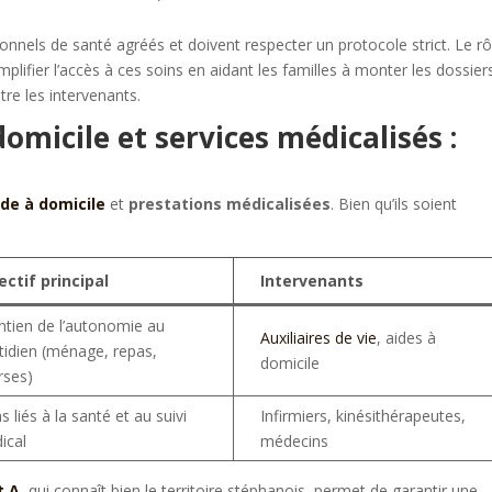
nnels de santé agréés et doivent respecter un protocole strict. Le rô
mplifier l’accès à ces soins en aidant les familles à monter les dossier
tre les intervenants.
domicile et services médicalisés :
ide à domicile
et
prestations médicalisées
. Bien qu’ils soient
ectif principal
Intervenants
ntien de l’autonomie au
Auxiliaires de vie
, aides à
tidien (ménage, repas,
domicile
rses)
s liés à la santé et au suivi
Infirmiers, kinésithérapeutes,
ical
médecins
t A
, qui connaît bien le territoire stéphanois, permet de garantir une