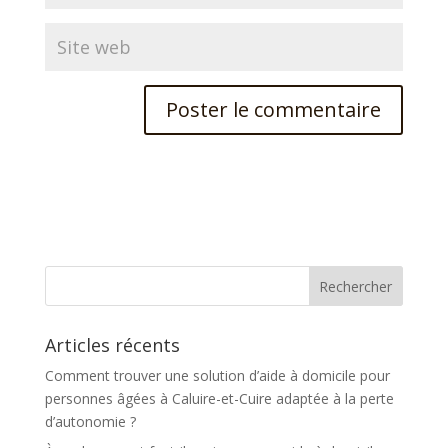
A
l
t
e
r
n
a
t
Articles récents
i
v
Comment trouver une solution d’aide à domicile pour
e
personnes âgées à Caluire-et-Cuire adaptée à la perte
:
d’autonomie ?