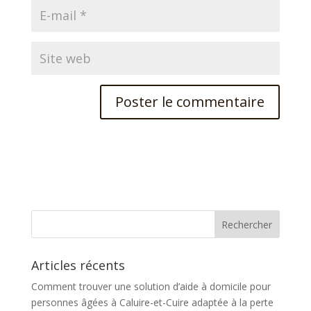
A
l
t
e
r
n
a
t
Articles récents
i
v
Comment trouver une solution d’aide à domicile pour
e
personnes âgées à Caluire-et-Cuire adaptée à la perte