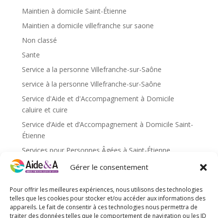
Maintien à domicile Saint-Étienne
Maintien a domicile villefranche sur saone
Non classé
Sante
Service a la personne Villefranche-sur-Saône
service à la personne Villefranche-sur-Saône
Service d'Aide et d'Accompagnement à Domicile
caluire et cuire
Service d’Aide et d’Accompagnement à Domicile Saint-
Étienne
Services pour Personnes Âgées à Saint-Étienne
Services pour personnes âgées caluire et cuire
Gérer le consentement
Services pour personnes âgées Saint-Étienne
Pour offrir les meilleures expériences, nous utilisons des technologies
Services pour personnes âgées Villefranche-sur-Saône
telles que les cookies pour stocker et/ou accéder aux informations des
appareils. Le fait de consentir à ces technologies nous permettra de
traiter des données telles que le comportement de navigation ou les ID