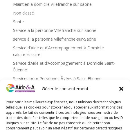
Maintien a domicile villefranche sur saone
Non classé
Sante
Service a la personne Villefranche-sur-Saône
service à la personne Villefranche-sur-Saône
Service d'Aide et d'Accompagnement à Domicile
caluire et cuire
Service d’Aide et d’Accompagnement à Domicile Saint-
Étienne
Services pour Personnes Âgées à Saint-Étienne
Services pour personnes âgées caluire et cuire
Gérer le consentement
Services pour personnes âgées Saint-Étienne
Pour offrir les meilleures expériences, nous utilisons des technologies
Services pour personnes âgées Villefranche-sur-Saône
telles que les cookies pour stocker et/ou accéder aux informations des
appareils. Le fait de consentir à ces technologies nous permettra de
traiter des données telles que le comportement de navigation ou les ID
Méta
uniques sur ce site. Le fait de ne pas consentir ou de retirer son
Connexion
consentement peut avoir un effet négatif sur certaines caractéristiques