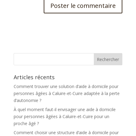
A
l
t
e
r
n
a
t
Articles récents
i
v
Comment trouver une solution d’aide à domicile pour
e
personnes âgées à Caluire-et-Cuire adaptée à la perte
:
d’autonomie ?
À quel moment faut-il envisager une aide à domicile
pour personnes âgées à Caluire-et-Cuire pour un
proche âgé ?
Comment choisir une structure d’aide à domicile pour