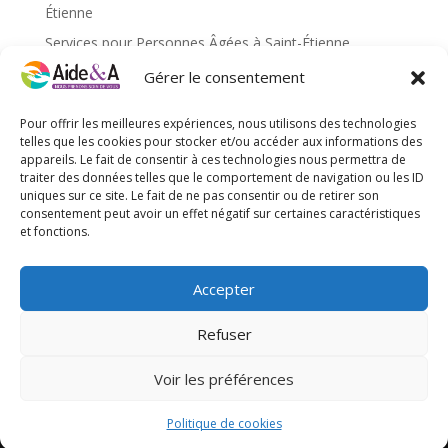
Étienne
Services pour Personnes Âgées à Saint-Étienne
Services pour personnes âgées caluire et cuire
Gérer le consentement
Services pour personnes âgées Saint-Étienne
Pour offrir les meilleures expériences, nous utilisons des technologies
Services pour personnes âgées Villefranche-sur-Saône
telles que les cookies pour stocker et/ou accéder aux informations des
appareils. Le fait de consentir à ces technologies nous permettra de
traiter des données telles que le comportement de navigation ou les ID
Méta
uniques sur ce site. Le fait de ne pas consentir ou de retirer son
Connexion
consentement peut avoir un effet négatif sur certaines caractéristiques
et fonctions.
Flux des publications
Flux des commentaires
Accepter
Site de WordPress-FR
Refuser
Voir les préférences
Site web réalisé par l'agence de communication
Gentleview©2026
Politique de cookies