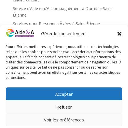
Service d’Aide et d’Accompagnement à Domicile Saint-
Étienne
Services pour Personnes Âgées à Saint-Étienne
Services pour personnes âgées caluire et cuire
Gérer le consentement
Services pour personnes âgées Saint-Étienne
Pour offrir les meilleures expériences, nous utilisons des technologies
Services pour personnes âgées Villefranche-sur-Saône
telles que les cookies pour stocker et/ou accéder aux informations des
appareils. Le fait de consentir à ces technologies nous permettra de
traiter des données telles que le comportement de navigation ou les ID
Méta
uniques sur ce site. Le fait de ne pas consentir ou de retirer son
Connexion
consentement peut avoir un effet négatif sur certaines caractéristiques
et fonctions.
Flux des publications
Flux des commentaires
Accepter
Site de WordPress-FR
Refuser
Voir les préférences
Site web réalisé par l'agence de communication